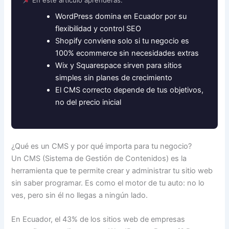
En este artículo aprenderás:
WordPress domina en Ecuador por su
flexibilidad y control SEO
Shopify conviene solo si tu negocio es
100% ecommerce sin necesidades extras
Wix y Squarespace sirven para sitios
simples sin planes de crecimiento
El CMS correcto depende de tus objetivos,
no del precio inicial
¿Qué es un CMS y por qué importa para tu negocio?
Un CMS (Sistema de Gestión de Contenidos) es la
herramienta que te permite crear y administrar tu sitio web
sin saber programar. Es como el motor de tu auto: no lo
ves, pero sin él no llegas a ningún lado.
En Ecuador, el 43% de los sitios web de empresas